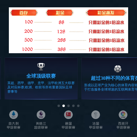
科技创新
科研创新
智能智造
检测中心
科研成果
新闻中心
集团新闻
维权公告
银河鉴识
可持续发展
回报社会
社会责任