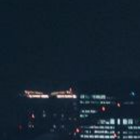
人才招聘
人才战略
职位招聘
联系银河galaxy
联系方式
在线留言

中文
英文

您需要了解哪些产品和服务？

网站首页